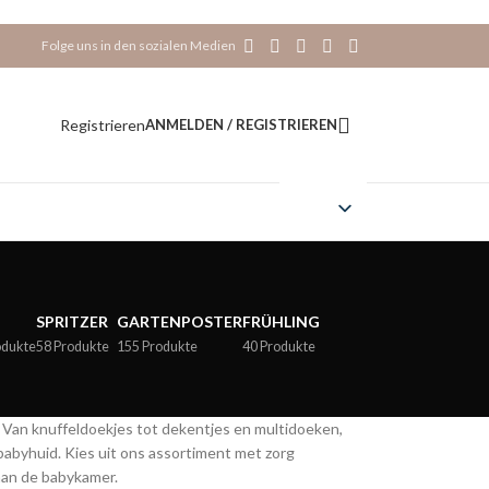
Folge uns in den sozialen Medien
Registrieren
ANMELDEN / REGISTRIEREN
SPRITZER
GARTENPOSTER
FRÜHLING
odukte
58 Produkte
155 Produkte
40 Produkte
. Van knuffeldoekjes tot dekentjes en multidoeken,
babyhuid. Kies uit ons assortiment met zorg
aan de babykamer.