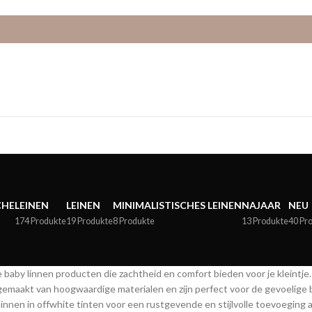
CHE
LEINEN
LEINEN
MINIMALISTISCHES LEINEN
NAJAAR
NEU
174 Produkte
19 Produkte
8 Produkte
13 Produkte
40 Pr
 baby linnen producten die zachtheid en comfort bieden voor je kleintje
 gemaakt van hoogwaardige materialen en zijn perfect voor de gevoelige 
nnen in offwhite tinten voor een rustgevende en stijlvolle toevoeging 