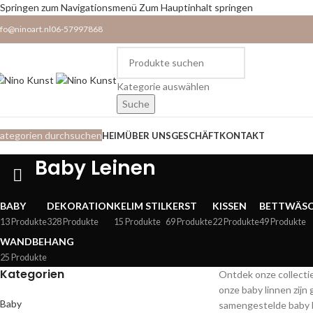
Springen zum Navigationsmenü
Zum Hauptinhalt springen
nfo@ninoart.nl
06-57997868
Kategorie auswählen
Suche
ategorien durchsuchen
HEIM
ÜBER UNS
GESCHÄFT
KONTAKT
Baby Leinen
BABY
DEKORATION
KELIM STIL
KERST
KISSEN
BETTWÄS
13 Produkte
328 Produkte
15 Produkte
69 Produkte
22 Produkte
49 Produkte
WANDBEHANG
25 Produkte
Kategorien
Ontdek onze collectie
onze baby linnen zijn
Baby
samengestelde baby li