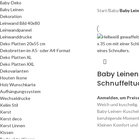
Baby-Deko
Baby Leinen
Start
/
Baby
/
Baby Lei
Dekoration
Leinwand Bild 40x80
Leinwandpaneel
Leinwanddrucke
Deko Platten 20x55 cm
Dekobretten im A5- oder A4-Format
Deko Platten XL
Deko Platten XXL
Dekovarianten
Baby Leinen
Houten Ikone
Schnuffeltu
Holz Wunschkarte
Aufhängungssystem
Anmelden, um Preise
Wechseldrucke
Weich und kuschelig,
Kelim Stil
Baby-Leinen-Kuschelt
Kerst
beruhigende Momente
Kerst deco
Kleinen Komfort und
Kerst Linnen
Kissen