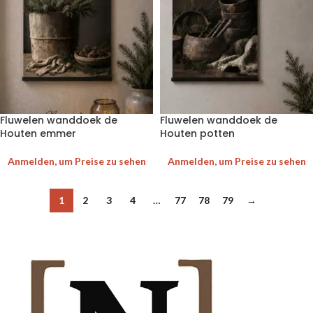
Fluwelen wanddoek de
Fluwelen wanddoek de
Houten emmer
Houten potten
Anmelden, um Preise zu sehen
Anmelden, um Preise zu sehen
1
2
3
4
…
77
78
79
→