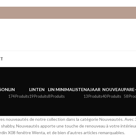
CT
ISON
LIN
LINTEN
LIN MINIMALISTE
NAJAAR
NOUVEAU
PARE
174 Produits
19 Produits
8 Produits
13 Produits
40 Produits
58 Prod
es nouveautés de notre collection dans la catégorie Nouveautés. Avec 3
s shabby, Nouveautés apporte une touche de renouveau à votre intérieur.
ardin X08 fenêtre Wenta, et de bien d'autres articles remarquables.