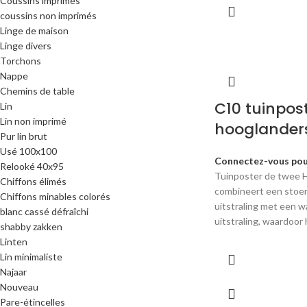
Coussins imprimés
coussins non imprimés
Linge de maison
Linge divers
Torchons
Nappe
Chemins de table
C10 tuinpos
Lin
Lin non imprimé
hooglander
Pur lin brut
Usé 100x100
Connectez-vous pour
Relooké 40x95
Tuinposter de twee 
Chiffons élimés
combineert een stoer
Chiffons minables colorés
uitstraling met een w
blanc cassé défraîchi
uitstraling, waardoor 
shabby zakken
Linten
Lin minimaliste
Najaar
Nouveau
Pare-étincelles