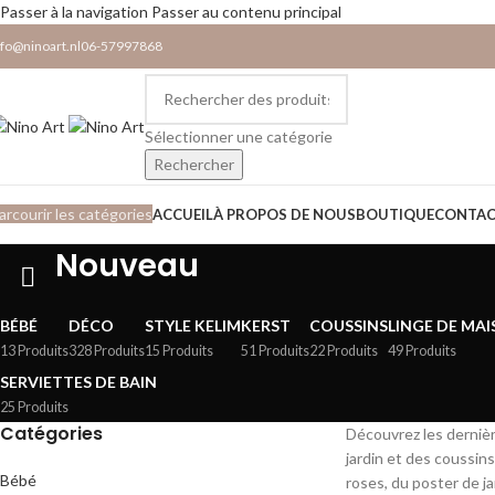
Passer à la navigation
Passer au contenu principal
nfo@ninoart.nl
06-57997868
Sélectionner une catégorie
Rechercher
arcourir les catégories
ACCUEIL
À PROPOS DE NOUS
BOUTIQUE
CONTA
Nouveau
BÉBÉ
DÉCO
STYLE KELIM
KERST
COUSSINS
LINGE DE MA
13 Produits
328 Produits
15 Produits
51 Produits
22 Produits
49 Produits
SERVIETTES DE BAIN
25 Produits
Catégories
Découvrez les dernièr
jardin et des coussin
Bébé
roses, du poster de j