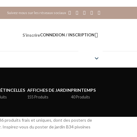
Suivez-nous sur les réseaux sociaux
S'inscrire
CONNEXION / INSCRIPTION
-ÉTINCELLES
AFFICHES DE JARDIN
PRINTEMPS
uits
155 Produits
40 Produits
6 produits frais et uniques, dont des posters de
 Inspirez-vous du poster de jardin B34 pivoines