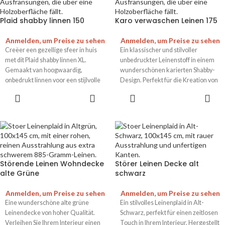
Plaid shabby linnen 150
Karo verwaschen Leinen 175
Anmelden, um Preise zu sehen
Anmelden, um Preise zu sehen
Creëer een gezellige sfeer in huis
Ein klassischer und stilvoller
met dit Plaid shabby linnen XL.
unbedruckter Leinenstoff in einem
Gemaakt van hoogwaardig,
wunderschönen karierten Shabby-
onbedrukt linnen voor een stijlvolle
Design. Perfekt für die Kreation von
touch aan elk interieur.
zeitlosen Textilkreationen.
Störende Leinen Wohndecke
Störer Leinen Decke alt
alte Grüne
schwarz
Anmelden, um Preise zu sehen
Anmelden, um Preise zu sehen
Eine wunderschöne alte grüne
Ein stilvolles Leinenplaid in Alt-
Leinendecke von hoher Qualität.
Schwarz, perfekt für einen zeitlosen
Verleihen Sie Ihrem Interieur einen
Touch in Ihrem Interieur. Hergestellt