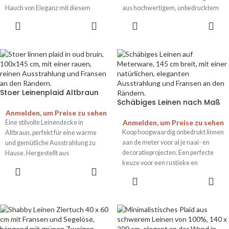
Hauch von Eleganz mit diesem
aus hochwertigem, unbedrucktem
stilvollen und zeitlosen Accessoire.
Leinen für ein luxuriöses Aussehen.
Stoer Leinenplaid Altbraun
Schäbiges Leinen nach Maß
Anmelden, um Preise zu sehen
Anmelden, um Preise zu sehen
Eine stilvolle Leinendecke in
Koop hoogwaardig onbedrukt linnen
Altbraun, perfekt für eine warme
aan de meter voor al je naai- en
und gemütliche Ausstrahlung zu
decoratieprojecten. Een perfecte
Hause. Hergestellt aus
keuze voor een rustieke en
hochwertigem, unbedrucktem
natuurlijke uitstraling.
Leinen für zeitlose Eleganz.