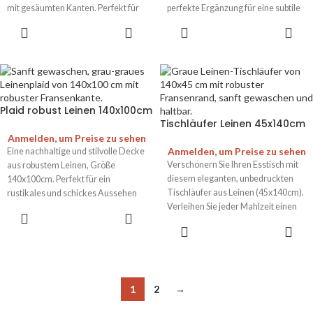
mit gesäumten Kanten. Perfekt für
perfekte Ergänzung für eine subtile
eine elegante Tischdekoration.
und raffinierte Note in jedem Raum.
Plaid robust Leinen 140x100cm
Tischläufer Leinen 45x140cm
Anmelden, um Preise zu sehen
Anmelden, um Preise zu sehen
Eine nachhaltige und stilvolle Decke
Verschönern Sie Ihren Esstisch mit
aus robustem Leinen, Größe
diesem eleganten, unbedruckten
140x100cm. Perfekt für ein
Tischläufer aus Leinen (45x140cm).
rustikales und schickes Aussehen
Verleihen Sie jeder Mahlzeit einen
im Haus.
Hauch von Stil.
1
2
→