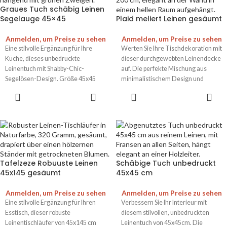
Graues Tuch schäbig Leinen
Segelauge 45×45
Plaid meliert Leinen gesäumt
Anmelden, um Preise zu sehen
Anmelden, um Preise zu sehen
Eine stilvolle Ergänzung für Ihre
Werten Sie Ihre Tischdekoration mit
Küche, dieses unbedruckte
dieser durchgewebten Leinendecke
Leinentuch mit Shabby-Chic-
auf. Die perfekte Mischung aus
Segelösen-Design. Größe 45x45
minimalistischem Design und
cm. Langlebig und praktisch.
unaufdringlichem Luxus. Verleihen
Sie jeder Mahlzeit einen Hauch von
Stil.
Tafelzeze Robuuste Leinen
Schäbige Tuch unbedruckt
45x145 gesäumt
45x45 cm
Anmelden, um Preise zu sehen
Anmelden, um Preise zu sehen
Eine stilvolle Ergänzung für Ihren
Verbessern Sie Ihr Interieur mit
Esstisch, dieser robuste
diesem stilvollen, unbedruckten
Leinentischläufer von 45x145 cm
Leinentuch von 45x45cm. Die