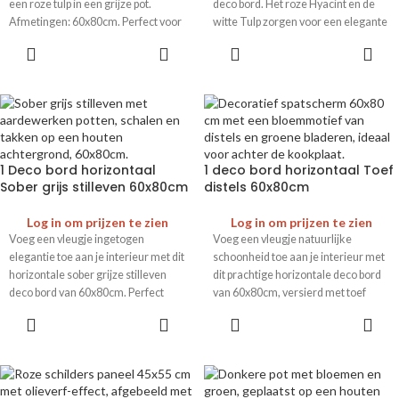
een roze tulp in een grijze pot.
deco bord. Het roze Hyacint en de
Afmetingen: 60x80cm. Perfect voor
witte Tulp zorgen voor een elegante
een stijlvolle touch in elk interieur.
touch. Afmetingen: 60x80cm.
1 Deco bord horizontaal
1 deco bord horizontaal Toef
Sober grijs stilleven 60x80cm
distels 60x80cm
Log in om prijzen te zien
Log in om prijzen te zien
Voeg een vleugje ingetogen
Voeg een vleugje natuurlijke
elegantie toe aan je interieur met dit
schoonheid toe aan je interieur met
horizontale sober grijze stilleven
dit prachtige horizontale deco bord
deco bord van 60x80cm. Perfect
van 60x80cm, versierd met toef
voor een subtiele en stijlvolle touch.
distels. Perfect voor een stijlvolle
uitstraling in elke ruimte.