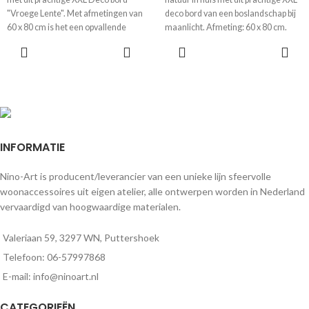
"Vroege Lente". Met afmetingen van
deco bord van een boslandschap bij
60 x 80 cm is het een opvallende
maanlicht. Afmeting: 60 x 80 cm.
toevoeging aan je interieur.
Perfect voor een vleugje sereniteit in
elke ruimte.
INFORMATIE
Nino-Art is producent/leverancier van een unieke lijn sfeervolle
woonaccessoires uit eigen atelier, alle ontwerpen worden in Nederland
vervaardigd van hoogwaardige materialen.
Valeriaan 59, 3297 WN, Puttershoek
Telefoon: 06-57997868
E-mail: info@ninoart.nl
CATEGORIEËN