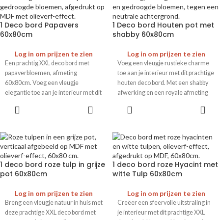
1 Deco bord Papavers
1 Deco bord Houten pot met
60x80cm
shabby 60x80cm
Log in om prijzen te zien
Log in om prijzen te zien
Een prachtig XXL deco bord met
Voeg een vleugje rustieke charme
papaverbloemen, afmeting
toe aan je interieur met dit prachtige
60x80cm. Voeg een vleugje
houten deco bord. Met een shabby
elegantie toe aan je interieur met dit
afwerking en een royale afmeting
kunstwerk.
van 60x80 cm is dit een eyecatcher
in elke ruimte.
1 deco bord roze tulp in grijze
1 deco bord roze Hyacint met
pot 60x80cm
witte Tulp 60x80cm
Log in om prijzen te zien
Log in om prijzen te zien
Breng een vleugje natuur in huis met
Creëer een sfeervolle uitstraling in
deze prachtige XXL deco bord met
je interieur met dit prachtige XXL