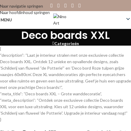
Naar navigatie springen
Naar hoofdinhoud springen
MENU
Deco boards XXL
Categorieën
{
“description”: “Laat je interieur stralen met onze exclusieve collectie
Deco boards XXL. Ontdek 12 unieke en opvallende designs, zoals
‘Schilderij van fluweel “de Potterie”‘ en ‘Deco bord Roze tulpen grijze
vaasjes 60x80cm’. Deze XL wanddecoraties zijn perfecte eyecatchers
voor elke ruimte en geven een luxe uitstraling. Geef je huis een upgrade
met onze prachtige Deco boards!”,
“meta_title”: “Deco boards XXL – Grote wanddecoratie”,
“meta_description”: “Ontdek onze exclusieve collectie Deco boards
XXL voor een luxe uitstraling. Kies uit 12 unieke designs, waaronder
‘Schilderij van fluweel ‘de Potterie”. Upgrade je interieur vandaag nog!”
}