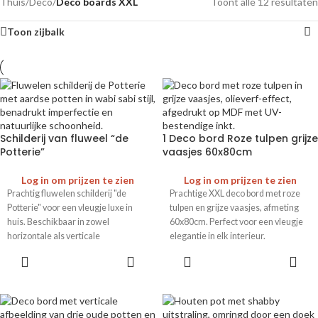
Thuis
/
Deco
/
Deco boards XXL
Toont alle 12 resultaten
Toon zijbalk
Schilderij van fluweel “de
1 Deco bord Roze tulpen grijze
Potterie”
vaasjes 60x80cm
Log in om prijzen te zien
Log in om prijzen te zien
Prachtig fluwelen schilderij "de
Prachtige XXL deco bord met roze
Potterie" voor een vleugje luxe in
tulpen en grijze vaasjes, afmeting
huis. Beschikbaar in zowel
60x80cm. Perfect voor een vleugje
horizontale als verticale
elegantie in elk interieur.
uitvoeringen. Perfect voor elke
decoratiestijl.