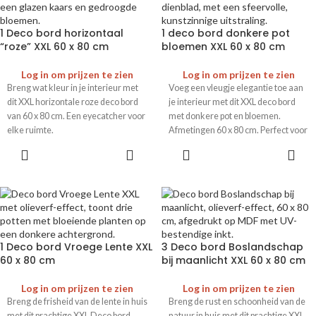
1 Deco bord horizontaal
1 deco bord donkere pot
“roze” XXL 60 x 80 cm
bloemen XXL 60 x 80 cm
Log in om prijzen te zien
Log in om prijzen te zien
Breng wat kleur in je interieur met
Voeg een vleugje elegantie toe aan
dit XXL horizontale roze deco bord
je interieur met dit XXL deco bord
van 60 x 80 cm. Een eyecatcher voor
met donkere pot en bloemen.
elke ruimte.
Afmetingen 60 x 80 cm. Perfect voor
een stijlvolle uitstraling.
1 Deco bord Vroege Lente XXL
3 Deco bord Boslandschap
60 x 80 cm
bij maanlicht XXL 60 x 80 cm
Log in om prijzen te zien
Log in om prijzen te zien
Breng de frisheid van de lente in huis
Breng de rust en schoonheid van de
met dit prachtige XXL Deco bord
natuur in huis met dit prachtige XXL