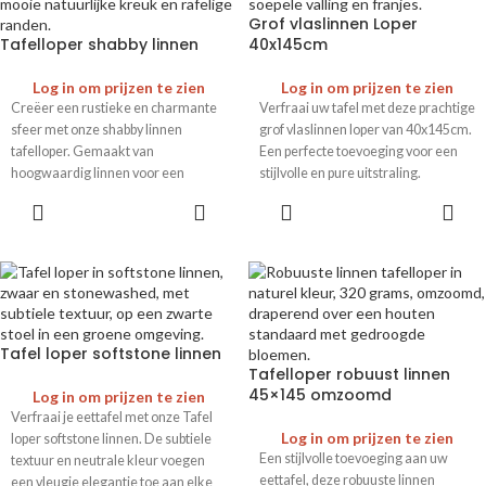
Grof vlaslinnen Loper
Tafelloper shabby linnen
40x145cm
Log in om prijzen te zien
Log in om prijzen te zien
Creëer een rustieke en charmante
Verfraai uw tafel met deze prachtige
sfeer met onze shabby linnen
grof vlaslinnen loper van 40x145cm.
tafelloper. Gemaakt van
Een perfecte toevoeging voor een
hoogwaardig linnen voor een
stijlvolle en pure uitstraling.
elegante uitstraling op elke tafel.
Perfect voor elke gelegenheid.
Tafel loper softstone linnen
Tafelloper robuust linnen
45×145 omzoomd
Log in om prijzen te zien
Verfraai je eettafel met onze Tafel
Log in om prijzen te zien
loper softstone linnen. De subtiele
Een stijlvolle toevoeging aan uw
textuur en neutrale kleur voegen
eettafel, deze robuuste linnen
een vleugje elegantie toe aan elke