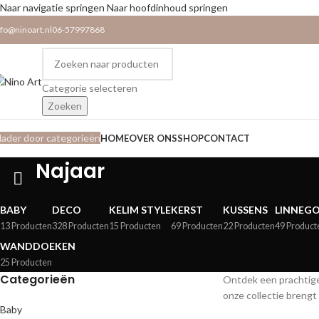
Naar navigatie springen
Naar hoofdinhoud springen
nfo@ninoart.nl
06-57997868
Categorie selecteren
Zoeken
lader door categorieën
HOME
OVER ONS
SHOP
CONTACT
Najaar
BABY
DECO
KELIM STYLE
KERST
KUSSENS
LINNEG
13 Producten
328 Producten
15 Producten
69 Producten
22 Producten
49 Product
WANDDOEKEN
25 Producten
Categorieën
Ontdek een prachtige 
onze collectie brengt 
Baby