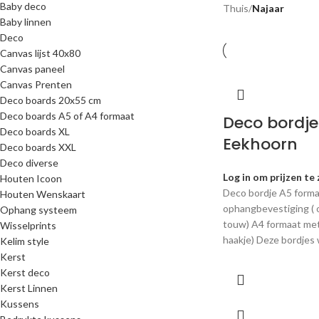
Baby deco
Thuis
/
Najaar
Baby linnen
Deco
Canvas lijst 40x80
Canvas paneel
Canvas Prenten
Deco boards 20x55 cm
Deco boards A5 of A4 formaat
Deco bordje
Deco boards XL
Eekhoorn
Deco boards XXL
Deco diverse
Log in om prijzen te 
Houten Icoon
Deco bordje A5 form
Houten Wenskaart
ophangbevestiging ( o
Ophang systeem
touw) A4 formaat met
Wisselprints
haakje) Deze bordjes
Kelim style
Kerst
Kerst deco
Kerst Linnen
Kussens