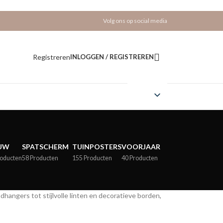
Volg ons op social media
Registreren
INLOGGEN / REGISTREREN
UW
SPATSCHERM
TUINPOSTERS
VOORJAAR
roducten
58 Producten
155 Producten
40 Producten
dhangers tot stijlvolle linten en decoratieve borden,