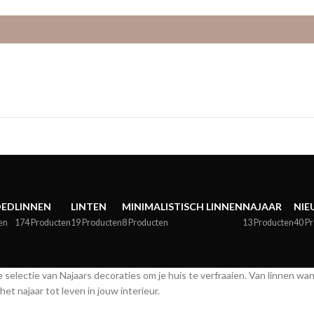
OED
LINNEN
LINTEN
MINIMALISTISCH LINNEN
NAJAAR
NIE
en
174 Producten
19 Producten
8 Producten
13 Producten
40 P
selectie van Najaars decoraties om je huis te verfraaien. Van linnen wan
het najaar tot leven in jouw interieur.