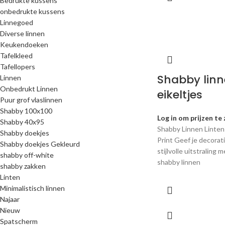
Bedrukte kussens
onbedrukte kussens
Linnegoed
Diverse linnen
Keukendoeken
Tafelkleed
Tafellopers
Shabby linne
Linnen
Onbedrukt Linnen
eikeltjes
Puur grof vlaslinnen
Shabby 100x100
Log in om prijzen te 
Shabby 40x95
Shabby Linnen Linten
Shabby doekjes
Print Geef je decorat
Shabby doekjes Gekleurd
stijlvolle uitstraling
shabby off-white
shabby linnen
shabby zakken
Linten
Minimalistisch linnen
Najaar
Nieuw
Spatscherm