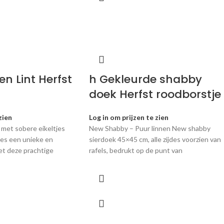
n Lint Herfst
h Gekleurde shabby
doek Herfst roodborstje
zien
Log in om prijzen te zien
 met sobere eikeltjes
New Shabby – Puur linnen New shabby
ies een unieke en
sierdoek 45×45 cm, alle zijdes voorzien van
 met deze prachtige
rafels, bedrukt op de punt van