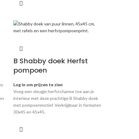
B Shabby doek Herfst
pompoen
by
Log in om prijzen te zien
Voeg een vleugje herfstcharme toe aan je
en
interieur met deze prachtige B Shabby doek
met pompoenmotief. Verkrijgbaar in formaten
30x45 en 45x45.