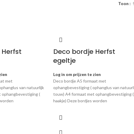
Toon
 Herfst
Deco bordje Herfst
egeltje
zien
Log in om prijzen te zien
aat met
Deco bordje A5 formaat met
phanglus van natuurlijk
ophangbevestiging ( ophanglus van natuurli
 ophangbevestiging (
touw) A4 formaat met ophangbevestiging (
 worden
haakje) Deze bordjes worden