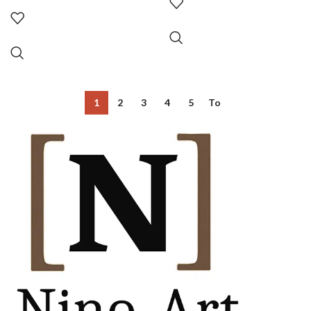
1
2
3
4
5
To