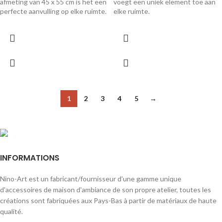
afmeting van 45 x 55 cm is het een
voegt een uniek element toe aan
perfecte aanvulling op elke ruimte.
elke ruimte.
1
2
3
4
5
→
INFORMATIONS
Nino-Art est un fabricant/fournisseur d'une gamme unique
d'accessoires de maison d'ambiance de son propre atelier, toutes les
créations sont fabriquées aux Pays-Bas à partir de matériaux de haute
qualité.