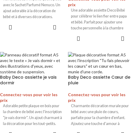
prix
avec le Sachet Parfumé Nenuco. Un
Une adorable assiette Deco Bébé
ajout adorable à la décoration de
pour célébrer le lien fier entre papa
bébé et à diverses décorations.
et bébé. Parfait pour ajouter une
Laissez derrière vous un parfum
touche personnelle à la chambre
agréable qui crée une atmosphère
d'enfant.
apaisante.
Baby Deco assiette je vais
Baby Deco assiette Cœur de
dormir
pluie
Connectez-vous pour voir les
Connectez-vous pour voir les
prix
prix
Adorable petite plaque en bois pour
Charmante décoration murale pour
la chambre de bébé avec l'inscription
bébé avec une pluie de cœurs,
"je vais dormir". Un ajout charmant à
parfaite pour la chambre d'enfant.
la décoration pour les tout-petits.
Ajoutez une touche d'amour à
l'espace de votre tout-petit.