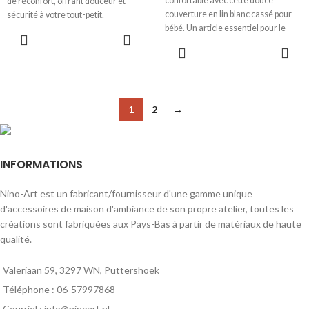
confortable avec cette douce
de réconfort, offrant douceur et
couverture en lin blanc cassé pour
sécurité à votre tout-petit.
bébé. Un article essentiel pour le
confort et le style de la chambre
d'enfant.
1
2
→
INFORMATIONS
Nino-Art est un fabricant/fournisseur d'une gamme unique
d'accessoires de maison d'ambiance de son propre atelier, toutes les
créations sont fabriquées aux Pays-Bas à partir de matériaux de haute
qualité.
Valeriaan 59, 3297 WN, Puttershoek
Téléphone : 06-57997868
Courriel : info@ninoart.nl