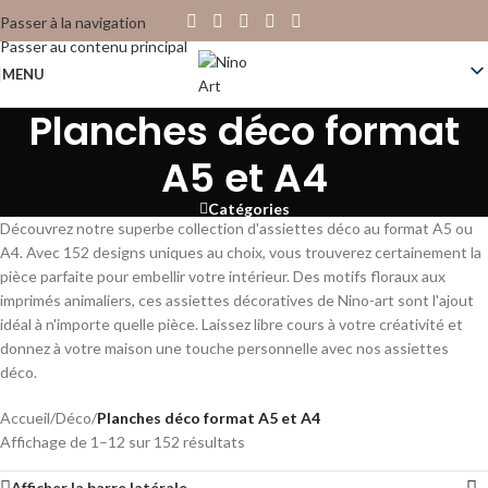
Passer à la navigation
Passer au contenu principal
MENU
Planches déco format
A5 et A4
Catégories
Découvrez notre superbe collection d'assiettes déco au format A5 ou
A4. Avec 152 designs uniques au choix, vous trouverez certainement la
pièce parfaite pour embellir votre intérieur. Des motifs floraux aux
imprimés animaliers, ces assiettes décoratives de Nino-art sont l'ajout
idéal à n'importe quelle pièce. Laissez libre cours à votre créativité et
donnez à votre maison une touche personnelle avec nos assiettes
déco.
Accueil
/
Déco
/
Planches déco format A5 et A4
Affichage de 1–12 sur 152 résultats
Afficher la barre latérale