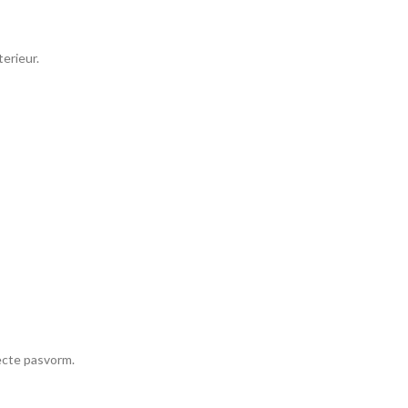
erieur.
fecte pasvorm.