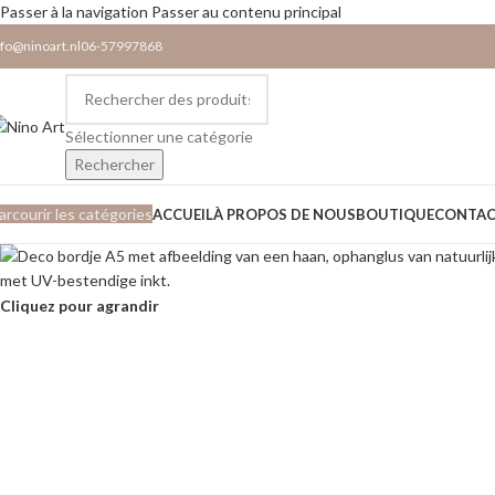
Passer à la navigation
Passer au contenu principal
nfo@ninoart.nl
06-57997868
Sélectionner une catégorie
Rechercher
arcourir les catégories
ACCUEIL
À PROPOS DE NOUS
BOUTIQUE
CONTA
Cliquez pour agrandir