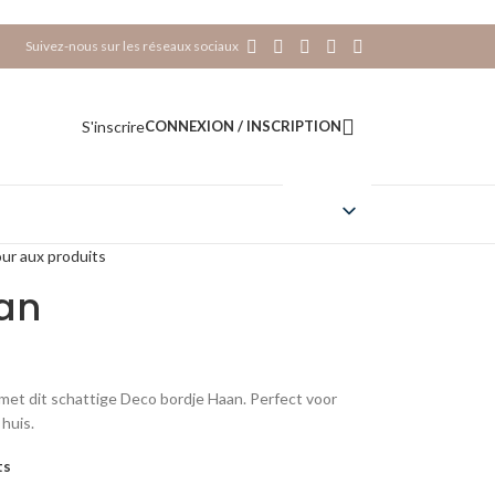
Suivez-nous sur les réseaux sociaux
S'inscrire
CONNEXION / INSCRIPTION
ur aux produits
an
 met dit schattige Deco bordje Haan. Perfect voor
 huis.
ts