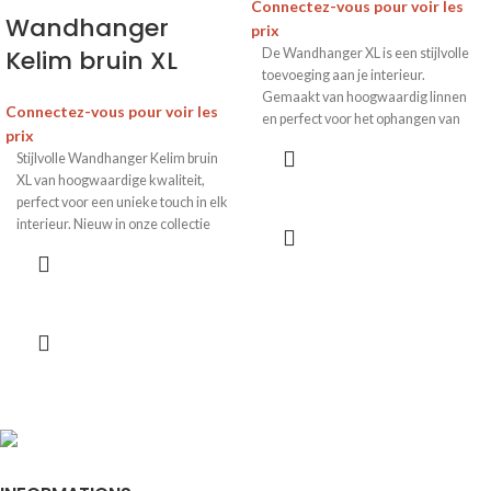
Connectez-vous pour voir les
Wandhanger
prix
Kelim bruin XL
De Wandhanger XL is een stijlvolle
toevoeging aan je interieur.
Gemaakt van hoogwaardig linnen
Connectez-vous pour voir les
en perfect voor het ophangen van
prix
wanddoeken. Geef je ruimte een
Stijlvolle Wandhanger Kelim bruin
artistieke uitstraling.
XL van hoogwaardige kwaliteit,
perfect voor een unieke touch in elk
interieur. Nieuw in onze collectie
wanddoeken van linnen.