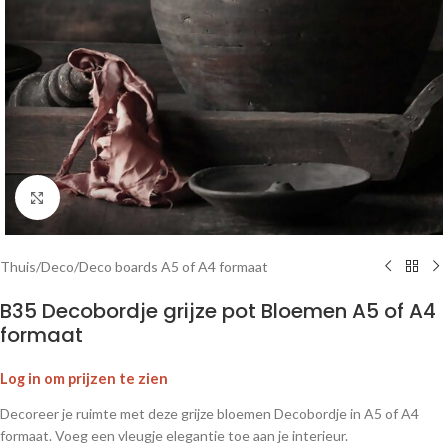
Klik om te vergroten
Thuis
/
Deco
/
Deco boards A5 of A4 formaat
B35 Decobordje grijze pot Bloemen A5 of A4
formaat
Log in om prijzen te zien
Decoreer je ruimte met deze grijze bloemen Decobordje in A5 of A4
formaat. Voeg een vleugje elegantie toe aan je interieur.