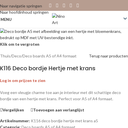
Naar navigatie springen
Naar hoofdinhoud springen
MENU
Klik om te vergroten
Thuis
/
Deco
/
Deco boards A5 of A4 formaat
Terug naar producten
K116 Deco bordje Hertje met krans
Log in om prijzen te zien
Voeg een vleugje charme toe aan je interieur met dit schattige deco
bordje van een hertje met krans. Perfect voor A5 of A4 formaat.
Vergelijken
Toevoegen aan verlanglijst
Artikelnummer:
K116 deco bordje hertje met krans a5
Categorie:
Deco boards A5 of A4 formaat