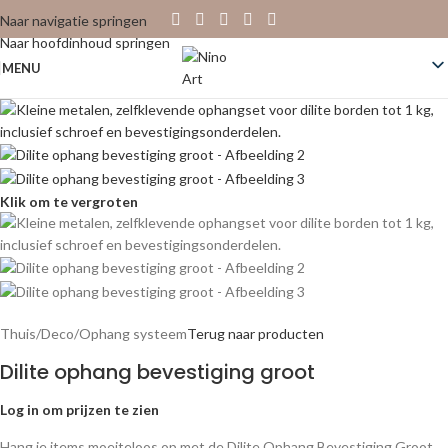
Naar navigatie springen
Naar hoofdinhoud springen
MENU
Klik om te vergroten
Thuis
/
Deco
/
Ophang systeem
Terug naar producten
Dilite ophang bevestiging groot
Log in om prijzen te zien
Hang je items moeiteloos op met de Dilite Ophang Bevestiging Groot.