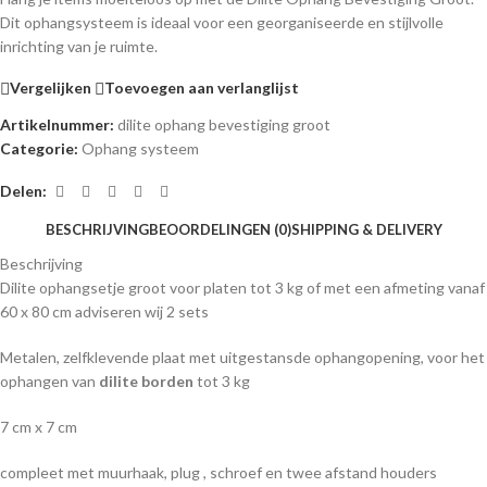
Dit ophangsysteem is ideaal voor een georganiseerde en stijlvolle
inrichting van je ruimte.
Vergelijken
Toevoegen aan verlanglijst
Artikelnummer:
dilite ophang bevestiging groot
Categorie:
Ophang systeem
Delen:
BESCHRIJVING
BEOORDELINGEN (0)
SHIPPING & DELIVERY
Beschrijving
Dilite ophangsetje groot voor platen tot 3 kg of met een afmeting vanaf
60 x 80 cm adviseren wij 2 sets
Metalen, zelfklevende plaat met uitgestansde ophangopening, voor het
ophangen van
dilite borden
tot 3 kg
7 cm x 7 cm
compleet met muurhaak, plug , schroef en twee afstand houders