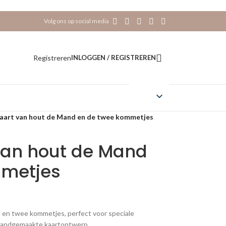
Volg ons op social media
Registreren
INLOGGEN / REGISTREREN
aart van hout de Mand en de twee kommetjes
van hout de Mand
mmetjes
en twee kommetjes, perfect voor speciale
handgemaakte kaartontwerp.