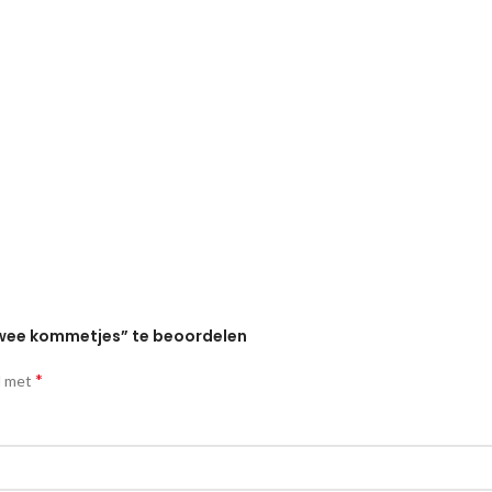
twee kommetjes” te beoordelen
*
d met