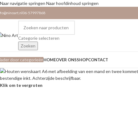
Naar navigatie springen
Naar hoofdinhoud springen
nfo@ninoart.nl
06-57997868
Categorie selecteren
Zoeken
lader door categorieën
HOME
OVER ONS
SHOP
CONTACT
Klik om te vergroten