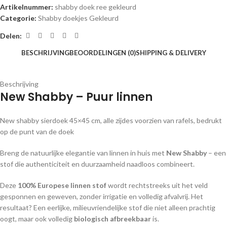
Artikelnummer:
shabby doek ree gekleurd
Categorie:
Shabby doekjes Gekleurd
Delen:
BESCHRIJVING
BEOORDELINGEN (0)
SHIPPING & DELIVERY
Beschrijving
New Shabby – Puur linnen
New shabby sierdoek 45×45 cm, alle zijdes voorzien van rafels, bedrukt
op de punt van de doek
Breng de natuurlijke elegantie van linnen in huis met
New Shabby
– een
stof die authenticiteit en duurzaamheid naadloos combineert.
Deze
100% Europese linnen stof
wordt rechtstreeks uit het veld
gesponnen en geweven, zonder irrigatie en volledig afvalvrij. Het
resultaat? Een eerlijke, milieuvriendelijke stof die niet alleen prachtig
oogt, maar ook volledig
biologisch afbreekbaar
is.