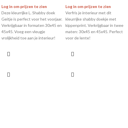
Log in om prijzen te zien
Log in om prijzen te zien
Deze kleurrijke L. Shabby doek
Verfris je interieur met dit
Geitje is perfect voor het voorjaar.
kleurrijke shabby doekje met
Verkrijgbaar in formaten 30x45 en
kippenprint. Verkrijgbaar in twee
45x45. Voeg een vleugje
maten: 30x45 en 45x45. Perfect
vrolijkheid toe aan je interieur!
voor de lente!