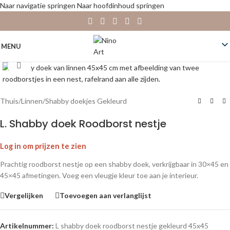
Naar navigatie springen
Naar hoofdinhoud springen
MENU
Klik om te vergroten
Thuis
/
Linnen
/
Shabby doekjes Gekleurd
L. Shabby doek Roodborst nestje
Log in om prijzen te zien
Prachtig roodborst nestje op een shabby doek, verkrijgbaar in 30×45 en
45×45 afmetingen. Voeg een vleugje kleur toe aan je interieur.
Vergelijken
Toevoegen aan verlanglijst
Artikelnummer:
L shabby doek roodborst nestje gekleurd 45x45