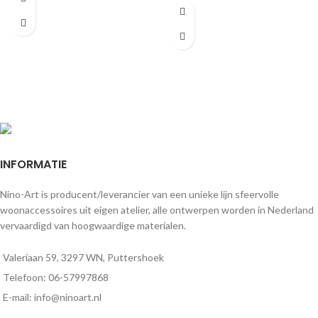
zonder lat. Een stijlvolle toevoeging
zonder houten lat voor een perfecte
aan elke ruimte.
afwerking.
INFORMATIE
Nino-Art is producent/leverancier van een unieke lijn sfeervolle
woonaccessoires uit eigen atelier, alle ontwerpen worden in Nederland
vervaardigd van hoogwaardige materialen.
Valeriaan 59, 3297 WN, Puttershoek
Telefoon: 06-57997868
E-mail: info@ninoart.nl