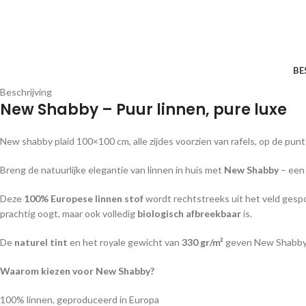
BE
Beschrijving
New Shabby – Puur linnen, pure luxe
New shabby plaid 100×100 cm, alle zijdes voorzien van rafels, op de punt
Breng de natuurlijke elegantie van linnen in huis met
New Shabby
– een 
Deze
100% Europese linnen stof
wordt rechtstreeks uit het veld gesponn
prachtig oogt, maar ook volledig
biologisch afbreekbaar
is.
De
naturel tint
en het royale gewicht van
330 gr/m²
geven New Shabby e
Waarom kiezen voor New Shabby?
100% linnen, geproduceerd in Europa