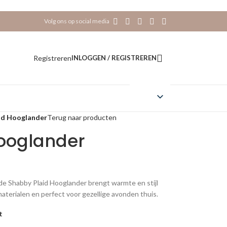
Volg ons op social media
Registreren
INLOGGEN / REGISTREREN
id Hooglander
Terug naar producten
ooglander
de Shabby Plaid Hooglander brengt warmte en stijl
terialen en perfect voor gezellige avonden thuis.
t