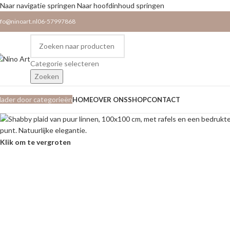
Naar navigatie springen
Naar hoofdinhoud springen
nfo@ninoart.nl
06-57997868
Categorie selecteren
Zoeken
lader door categorieën
HOME
OVER ONS
SHOP
CONTACT
Klik om te vergroten