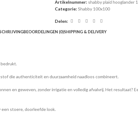
Artikelnummer:
shabby plaid hooglander 
Categorie:
Shabby 100x100
Delen:
SCHRIJVING
BEOORDELINGEN (0)
SHIPPING & DELIVERY
 bedrukt.
stof die authenticiteit en duurzaamheid naadloos combineert.
en en geweven, zonder irrigatie en volledig afvalvrij. Het resultaat? Een 
en stoere, doorleefde look.