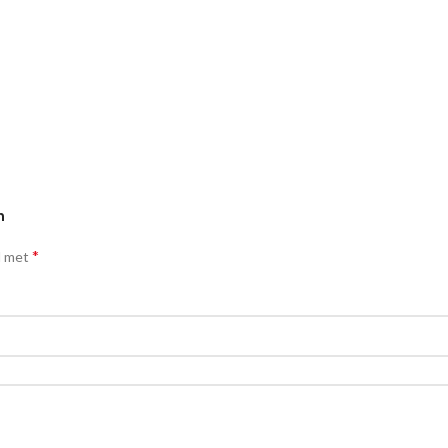
n
*
d met