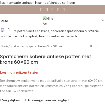
Naar navigatie springen
Naar hoofdinhoud springen
MENU
Klik om te vergroten
Thuis
/
Spatscherm
/
spatscherm 60 x 90 cm
Spatscherm sobere antieke potten met
krans 60×90 cm
Log in om prijzen te zien
Bescherm uw keukenwand met dit stijlvolle spatscherm van 60×90 cm
met sobere antieke potten en kransmotief. Voeg een vleugje elegantie
toe aan uw kookruimte.
Vergelijken
Toevoegen aan verlanglijst