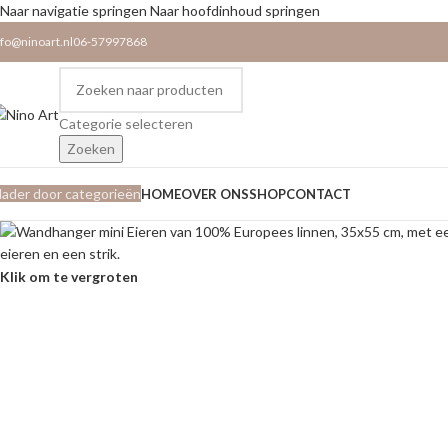
Naar navigatie springen
Naar hoofdinhoud springen
nfo@ninoart.nl
06-57997868
Categorie selecteren
Zoeken
lader door categorieën
HOME
OVER ONS
SHOP
CONTACT
Klik om te vergroten