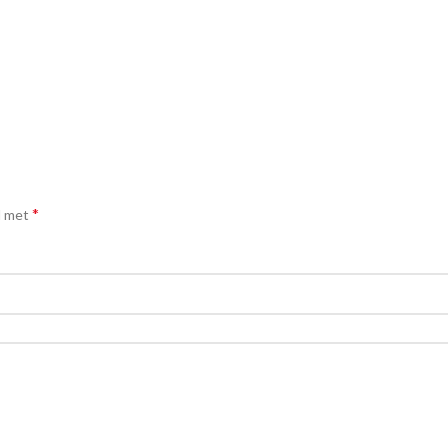
*
d met