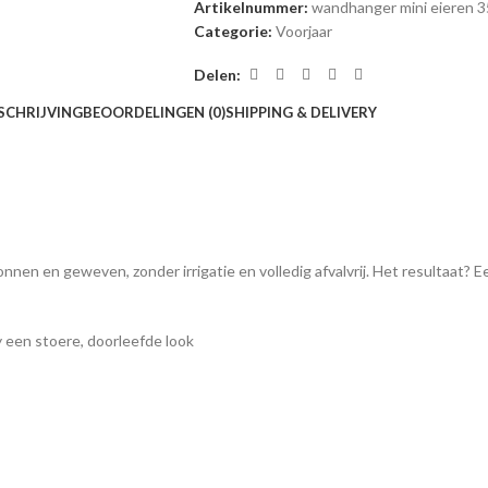
Artikelnummer:
wandhanger mini eieren 
Categorie:
Voorjaar
Delen:
SCHRIJVING
BEOORDELINGEN (0)
SHIPPING & DELIVERY
en en geweven, zonder irrigatie en volledig afvalvrij. Het resultaat? Een 
een stoere, doorleefde look