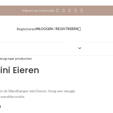
Volg ons op social media
Registreren
INLOGGEN / REGISTREREN
erug naar producten
ni Eieren
et de Wandhanger mini Eieren. Voeg een vleugje
le wanddecoratie.
t