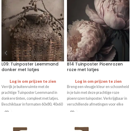
L09: Tuinposter Leemmand
B14 Tuinposter Pioenrozen
donker met latjes
roze met latjes
Log in om prijzen te zien
Log in om prijzen te zien
Verrijk je buitenruimte met de
Breng een vleugje kleur en schoonheid
prachtige Tuinposter Leemmand in
in je tuin met deze prachtige roze
donkere tinten, compleet met latjes.
pioenrozen tuinposter. Verkrijgbaar in
Beschikbaar in formaten 60x80, 40x60
verschillende afmetingen voor elke
en 30x40. Maak van je tuin een stijlvolle
buitenruimte.
oase.