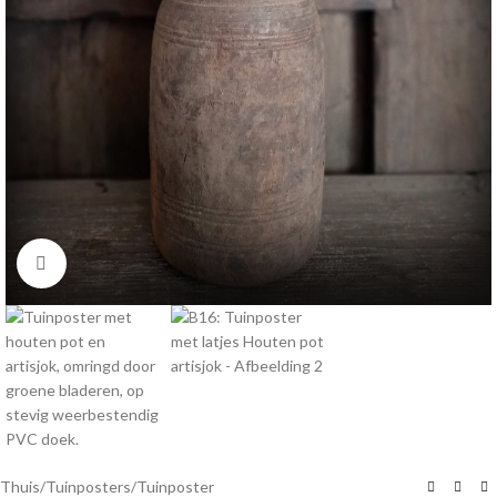
Klik om te vergroten
Thuis
/
Tuinposters
/
Tuinposter