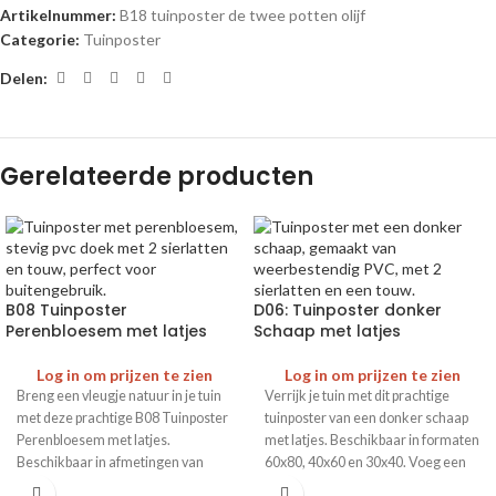
Artikelnummer:
B18 tuinposter de twee potten olijf
Categorie:
Tuinposter
Delen:
Gerelateerde producten
B08 Tuinposter
D06: Tuinposter donker
Perenbloesem met latjes
Schaap met latjes
Log in om prijzen te zien
Log in om prijzen te zien
Breng een vleugje natuur in je tuin
Verrijk je tuin met dit prachtige
met deze prachtige B08 Tuinposter
tuinposter van een donker schaap
Perenbloesem met latjes.
met latjes. Beschikbaar in formaten
Beschikbaar in afmetingen van
60x80, 40x60 en 30x40. Voeg een
60x80, 40x60 en 30x40. Opvallend
vleugje charme toe aan je