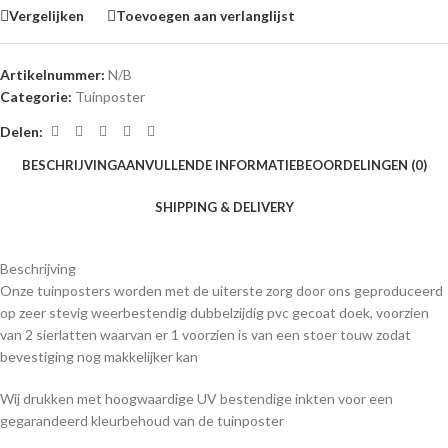
Vergelijken
Toevoegen aan verlanglijst
Artikelnummer:
N/B
Categorie:
Tuinposter
Delen:
BESCHRIJVING
AANVULLENDE INFORMATIE
BEOORDELINGEN (0)
SHIPPING & DELIVERY
Beschrijving
Onze tuinposters worden met de uiterste zorg door ons geproduceerd
op zeer stevig weerbestendig dubbelzijdig pvc gecoat doek, voorzien
van 2 sierlatten waarvan er 1 voorzien is van een stoer touw zodat
bevestiging nog makkelijker kan
Wij drukken met hoogwaardige UV bestendige inkten voor een
gegarandeerd kleurbehoud van de tuinposter