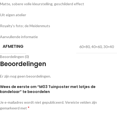
Matte, sobere volle kleurstelling, geschilderd effect
Uit eigen atelier
Royalty’s foto; de Meidenmuts
Aanvullende informatie
AFMETING
60×80
,
40×60
,
30×40
Beoordelingen (0)
Beoordelingen
Er zijn nog geen beoordelingen.
Wees de eerste om “M03 Tuinposter met latjes de
kandelaar” te beoordelen
Je e-mailadres wordt niet gepubliceerd.
Vereiste velden zijn
*
gemarkeerd met