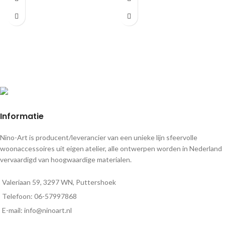
zonder houten lat voor een perfecte
uitvoeringen.
afwerking.
Informatie
Nino-Art is producent/leverancier van een unieke lijn sfeervolle
woonaccessoires uit eigen atelier, alle ontwerpen worden in Nederland
vervaardigd van hoogwaardige materialen.
Valeriaan 59, 3297 WN, Puttershoek
Telefoon: 06-57997868
E-mail: info@ninoart.nl