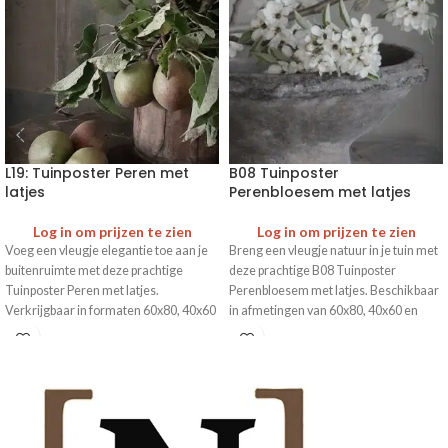
L19: Tuinposter Peren met
B08 Tuinposter
latjes
Perenbloesem met latjes
Log in om prijzen te zien
Log in om prijzen te zien
Voeg een vleugje elegantie toe aan je
Breng een vleugje natuur in je tuin met
buitenruimte met deze prachtige
deze prachtige B08 Tuinposter
Tuinposter Peren met latjes.
Perenbloesem met latjes. Beschikbaar
Verkrijgbaar in formaten 60x80, 40x60
in afmetingen van 60x80, 40x60 en
en 30x40 voor elke tuin.
30x40. Opvallend en sfeervol.